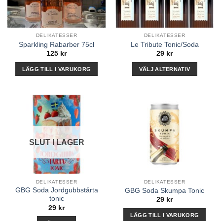
DELIKATESSER
DELIKATESSER
Sparkling Rabarber 75cl
Le Tribute Tonic/Soda
125
kr
29
kr
LÄGG TILL I VARUKORG
VÄLJ ALTERNATIV
Den
här
produkten
har
flera
varianter.
SLUT I LAGER
De
olika
alternativen
kan
DELIKATESSER
DELIKATESSER
väljas
GBG Soda Jordgubbstårta
GBG Soda Skumpa Tonic
på
tonic
29
kr
produktsidan
29
kr
LÄGG TILL I VARUKORG