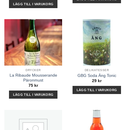
LÄGG TILL I VARUKORG
DRYCKER
DELIKATESSER
La Ribaude Mousserande
GBG Soda Äng Tonic
Päronmust
29
kr
75
kr
LÄGG TILL I VARUKORG
LÄGG TILL I VARUKORG