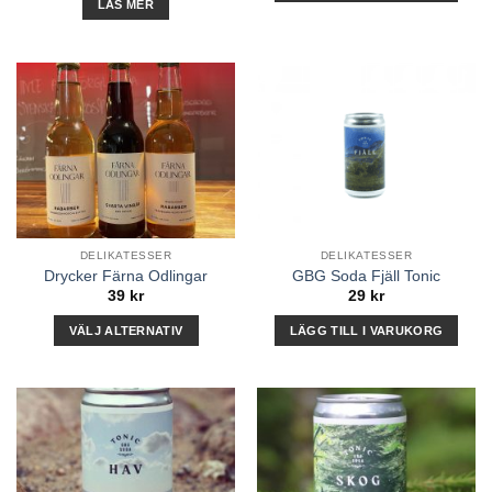
LÄS MER
DELIKATESSER
DELIKATESSER
Drycker Färna Odlingar
GBG Soda Fjäll Tonic
39
kr
29
kr
VÄLJ ALTERNATIV
LÄGG TILL I VARUKORG
Den
här
produkten
har
flera
varianter.