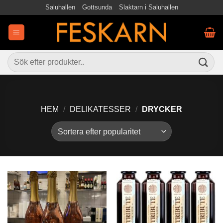
Skip
Saluhallen
Gottsunda
Slaktarn i Saluhallen
to
content
Sök
efter:
HEM
/
DELIKATESSER
/
DRYCKER