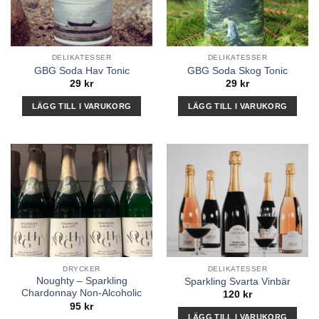
De
olika
alternativen
kan
DELIKATESSER
DELIKATESSER
väljas
GBG Soda Hav Tonic
GBG Soda Skog Tonic
på
29
kr
29
kr
produktsidan
LÄGG TILL I VARUKORG
LÄGG TILL I VARUKORG
DRYCKER
DELIKATESSER
Noughty – Sparkling
Sparkling Svarta Vinbär
Chardonnay Non-Alcoholic
120
kr
95
kr
LÄGG TILL I VARUKORG