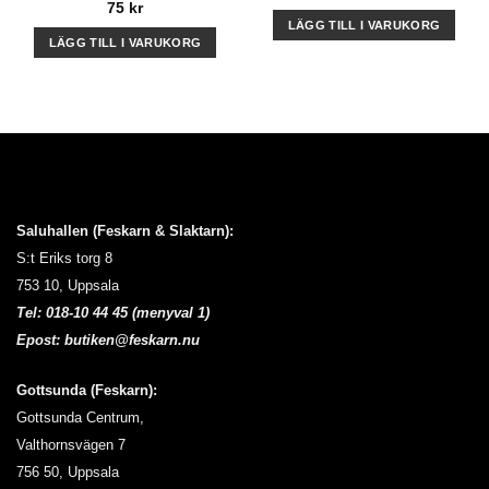
75
kr
LÄGG TILL I VARUKORG
LÄGG TILL I VARUKORG
Saluhallen (Feskarn & Slaktarn):
S:t Eriks torg 8
753 10, Uppsala
Tel:
018-10 44 45 (menyval 1)
Epost:
butiken@feskarn.nu
Gottsunda (Feskarn):
Gottsunda Centrum,
Valthornsvägen 7
756 50, Uppsala