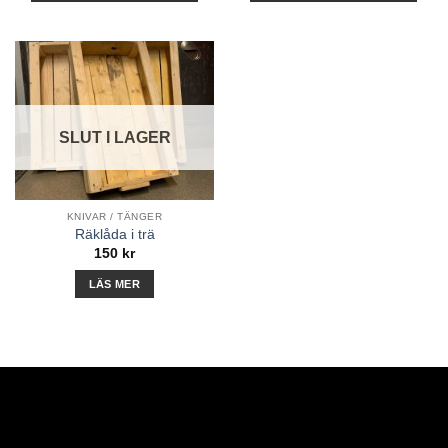
SLUT I LAGER
KNIVAR / TÄNGER
Räklåda i trä
150
kr
LÄS MER