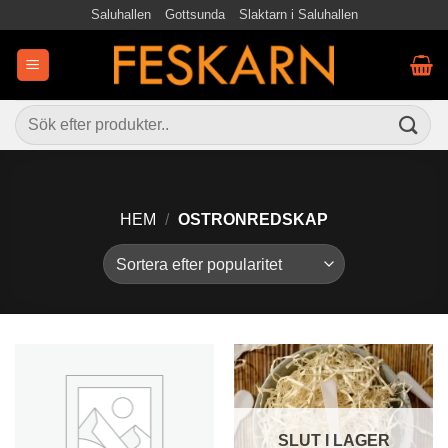
Skip
Saluhallen
Gottsunda
Slaktarn i Saluhallen
to
content
Sök
efter:
HEM
/
OSTRONREDSKAP
SLUT I LAGER