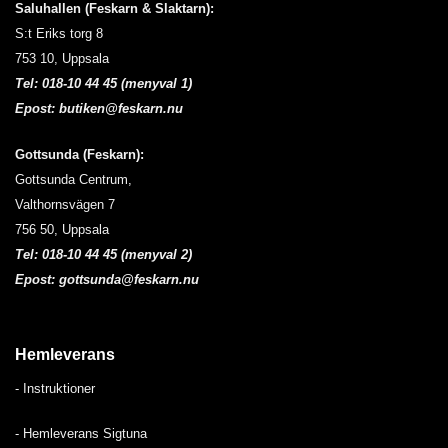
Saluhallen (Feskarn & Slaktarn):
S:t Eriks torg 8
753 10, Uppsala
Tel:
018-10 44 45 (menyval 1)
Epost:
butiken@feskarn.nu
Gottsunda (Feskarn):
Gottsunda Centrum,
Valthornsvägen 7
756 50, Uppsala
Tel:
018-10 44 45 (menyval 2)
Epost:
gottsunda@feskarn.nu
Hemleverans
-
Instruktioner
- H
emleverans Sigtuna