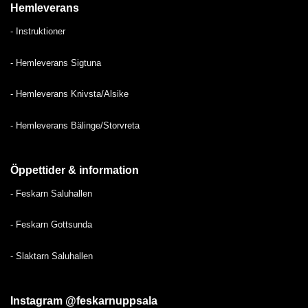
Hemleverans
-
Instruktioner
- H
emleverans Sigtuna
-
Hemleverans Knivsta/Alsike
-
Hemleverans Bälinge/Storvreta
Öppettider & information
-
Feskarn Saluhallen
-
Feskarn Gottsunda
-
Slaktarn Saluhallen
Instagram @feskarnuppsala