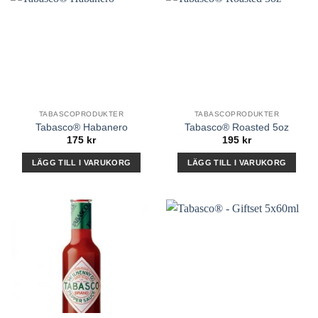
har
flera
varianter.
De
olika
alternativen
kan
TABASCOPRODUKTER
TABASCOPRODUKTER
väljas
Tabasco® Habanero
Tabasco® Roasted 5oz
på
175
kr
195
kr
produktsidan
LÄGG TILL I VARUKORG
LÄGG TILL I VARUKORG