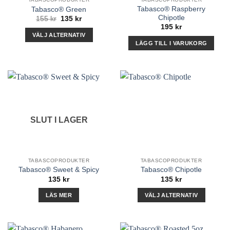
Tabasco® Raspberry
Tabasco® Green
Chipotle
Det
Det
155
kr
135
kr
ursprungliga
nuvarande
195
kr
priset
priset
VÄLJ ALTERNATIV
var:
är:
LÄGG TILL I VARUKORG
155 kr.
135 kr.
Den
här
produkten
har
flera
varianter.
De
SLUT I LAGER
olika
alternativen
kan
väljas
TABASCOPRODUKTER
TABASCOPRODUKTER
på
Tabasco® Sweet & Spicy
Tabasco® Chipotle
produktsidan
135
kr
135
kr
LÄS MER
VÄLJ ALTERNATIV
Den
här
produkten