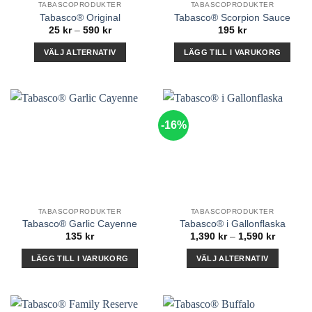
TABASCOPRODUKTER
TABASCOPRODUKTER
Tabasco® Original
Tabasco® Scorpion Sauce
Prisintervall:
25
kr
–
590
kr
195
kr
25 kr
till
VÄLJ ALTERNATIV
LÄGG TILL I VARUKORG
590 kr
Den
här
produkten
har
-16%
flera
varianter.
De
olika
alternativen
kan
TABASCOPRODUKTER
TABASCOPRODUKTER
väljas
Tabasco® Garlic Cayenne
Tabasco® i Gallonflaska
på
Prisinter
135
kr
1,390
kr
–
1,590
kr
produktsidan
1,390 kr
till
LÄGG TILL I VARUKORG
VÄLJ ALTERNATIV
1,590 kr
Den
här
produkten