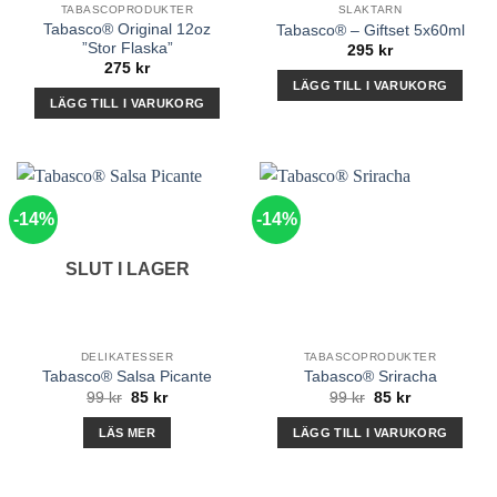
TABASCOPRODUKTER
SLAKTARN
Tabasco® Original 12oz
Tabasco® – Giftset 5x60ml
”Stor Flaska”
295
kr
275
kr
LÄGG TILL I VARUKORG
LÄGG TILL I VARUKORG
-14%
-14%
SLUT I LAGER
DELIKATESSER
TABASCOPRODUKTER
Tabasco® Salsa Picante
Tabasco® Sriracha
Det
Det
Det
Det
99
kr
85
kr
99
kr
85
kr
ursprungliga
nuvarande
ursprungliga
nuvarande
priset
priset
priset
priset
LÄS MER
LÄGG TILL I VARUKORG
var:
är:
var:
är:
99 kr.
85 kr.
99 kr.
85 kr.