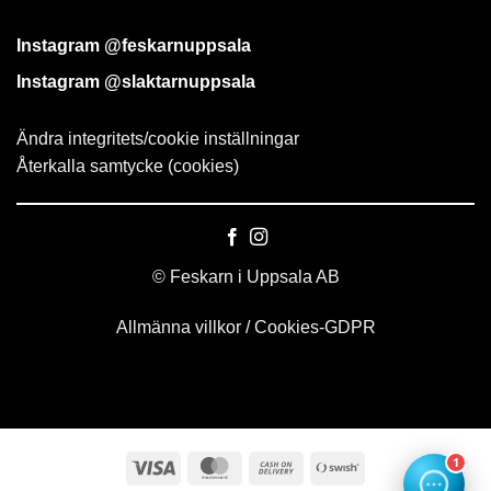
Instagram @feskarnuppsala
Instagram @slaktarnuppsala
Ändra integritets/cookie inställningar
Återkalla samtycke (cookies)
© Feskarn i Uppsala AB
Allmänna villkor
/
Cookies-GDPR
1
Visa
MasterCard
Cash
Swish
On
(SE)