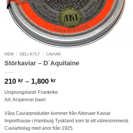
HEM
/
DELI KYLT
/
CAVIAR
Störkaviar – D´Aquitaine
Prisintervall:
210
–
1,800
kr
kr
210 kr
Ursprungsland: Frankrike
till
Art: Acipencer baeri
1,800 kr
Våra Caviarprodukter kommer från Altonaer Kaviar
Importhause i Hamburg Tyskland som är ett välrenommerat
Caviarbolag med anor från 1925.