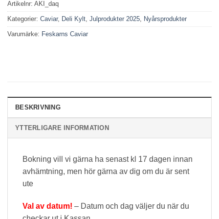
Artikelnr:
AKI_daq
Kategorier:
Caviar
,
Deli Kylt
,
Julprodukter 2025
,
Nyårsprodukter
Varumärke:
Feskarns Caviar
BESKRIVNING
YTTERLIGARE INFORMATION
Bokning vill vi gärna ha senast kl 17 dagen innan
avhämtning, men hör gärna av dig om du är sent
ute
Val av datum!
– Datum och dag väljer du när du
checkar ut i Kassan