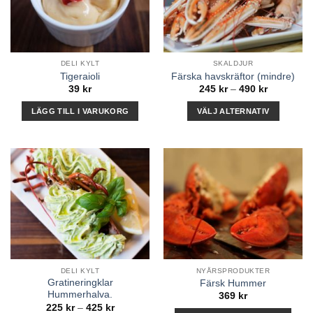
DELI KYLT
SKALDJUR
Tigeraioli
Färska havskräftor (mindre)
Prisinterval
39
kr
245
kr
–
490
kr
245 kr
till
LÄGG TILL I VARUKORG
VÄLJ ALTERNATIV
490 kr
Den
här
produkten
har
flera
varianter.
De
olika
alternativen
kan
DELI KYLT
NYÅRSPRODUKTER
väljas
Gratineringklar
Färsk Hummer
på
Hummerhalva.
369
kr
produktsidan
Prisintervall:
225
kr
–
425
kr