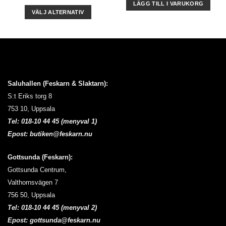
225 kr
LÄGG TILL I VARUKORG
till
VÄLJ ALTERNATIV
425 kr
Den
här
produkten
har
flera
varianter.
Saluhallen (Feskarn & Slaktarn):
De
S:t Eriks torg 8
olika
alternativen
753 10, Uppsala
kan
Tel:
018-10 44 45 (menyval 1)
väljas
Epost:
butiken@feskarn.nu
på
produktsidan
Gottsunda (Feskarn):
Gottsunda Centrum,
Valthornsvägen 7
756 50, Uppsala
Tel:
018-10 44 45 (menyval 2)
Epost:
gottsunda@feskarn.nu