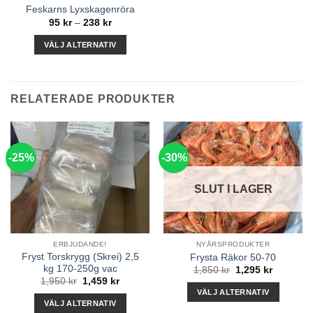
Feskarns Lyxskagenröra
Prisintervall:
95
kr
–
238
kr
95 kr
till
VÄLJ ALTERNATIV
238 kr
Den
här
produkten
RELATERADE PRODUKTER
har
flera
varianter.
De
-25%
-30%
olika
alternativen
SLUT I LAGER
kan
väljas
på
produktsidan
ERBJUDANDE!
NYÅRSPRODUKTER
Fryst Torskrygg (Skrei) 2,5
Frysta Räkor 50-70
kg 170-250g vac
Det
Det
1,850
kr
1,295
kr
ursprungliga
nuvaran
Det
Det
1,950
kr
1,459
kr
priset
priset
ursprungliga
nuvarande
VÄLJ ALTERNATIV
var:
är:
priset
priset
VÄLJ ALTERNATIV
1,850 kr.
1,295 kr.
var:
är:
Den