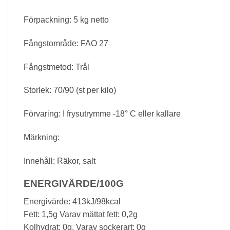
Förpackning: 5 kg netto
Fångstområde: FAO 27
Fångstmetod: Trål
Storlek: 70/90 (st per kilo)
Förvaring: I frysutrymme -18° C eller kallare
Märkning:
Innehåll: Räkor, salt
ENERGIVÄRDE/100G
Energivärde: 413kJ/98kcal
Fett: 1,5g Varav mättat fett: 0,2g
Kolhydrat: 0g, Varav sockerart: 0g