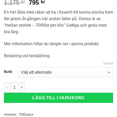
Det
Det
1,175
795
kr
kr
ursprungliga
nuvarande
En hel låda med räkor att ha i frysen!! Att kunna plocka fram
priset
priset
lite grann åt gången när andan faller på. Dessa är av
var:
är:
”mellan storlek – 70/90st per kilo” Saftiga och goda med
1,175 kr.
795 kr.
bra färg.
Mer information hittar du längre ner i penna produkt.
Betalning vid beställning
RENSA
Butik
Frysta Räkor 70-90 mängd
LÄGG TILL I VARUKORG
Artikelnr:
7090rakor