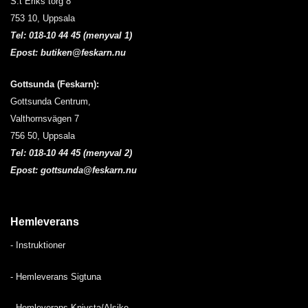
S:t Eriks torg 8
olika
olika
alternativen
alternativen
753 10, Uppsala
kan
kan
Tel:
018-10 44 45 (menyval 1)
väljas
väljas
Epost:
butiken@feskarn.nu
på
på
produktsidan
produktsidan
Gottsunda (Feskarn):
Gottsunda Centrum,
Valthornsvägen 7
756 50, Uppsala
Tel:
018-10 44 45 (menyval 2)
Epost:
gottsunda@feskarn.nu
Hemleverans
-
Instruktioner
- H
emleverans Sigtuna
-
Hemleverans Knivsta/Alsike