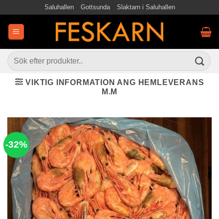
Skip
Saluhallen
Gottsunda
Slaktarn i Saluhallen
to
content
Sök
efter:
VIKTIG INFORMATION ANG HEMLEVERANS
M.M
-32%